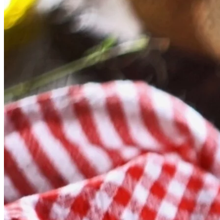
potpisuju Mario Šulina i Ivan Bilandžić. Izvršni producent je
Ivica Šeperić. […]