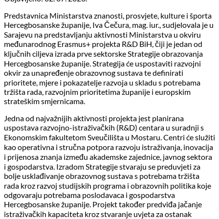
Predstavnica Ministarstva znanosti, prosvjete, kulture i športa
Hercegbosanske županije, Iva Čečura, mag. iur., sudjelovala je u
Sarajevu na predstavljanju aktivnosti Ministarstva u okviru
međunarodnog Erasmus+ projekta R&D BiH, čiji je jedan od
ključnih ciljeva izrada prve sektorske Strategije obrazovanja
Hercegbosanske županije. Strategija će uspostaviti razvojni
okvir za unapređenje obrazovnog sustava te definirati
prioritete, mjere i pokazatelje razvoja u skladu s potrebama
tržišta rada, razvojnim prioritetima županije i europskim
strateškim smjernicama.
Jedna od najvažnijih aktivnosti projekta jest planirana
uspostava razvojno-istraživačkih (R&D) centara u suradnji s
Ekonomskim fakultetom Sveučilišta u Mostaru. Centri će služiti
kao operativna i stručna potpora razvoju istraživanja, inovacija
i prijenosa znanja između akademske zajednice, javnog sektora
i gospodarstva. Izradom Strategije stvaraju se preduvjeti za
bolje usklađivanje obrazovnog sustava s potrebama tržišta
rada kroz razvoj studijskih programa i obrazovnih politika koje
odgovaraju potrebama poslodavaca i gospodarstva
Hercegbosanske županije. Projekt također predviđa jačanje
istraživačkih kapaciteta kroz stvaranje uvjeta za ostanak