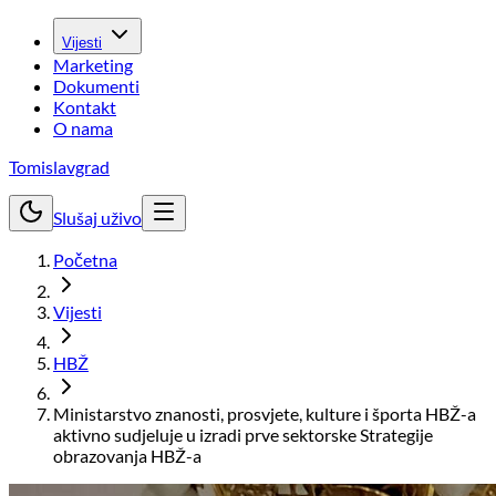
Vijesti
Marketing
Dokumenti
Kontakt
O nama
Tomislavgrad
Slušaj uživo
Početna
Vijesti
HBŽ
Ministarstvo znanosti, prosvjete, kulture i športa HBŽ-a
aktivno sudjeluje u izradi prve sektorske Strategije
obrazovanja HBŽ-a