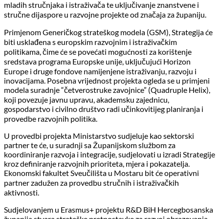
mladih stručnjaka i istraživača te uključivanje znanstvene i
stručne dijaspore u razvojne projekte od značaja za županiju.
Primjenom Generičkog strateškog modela (GSM), Strategija će
biti usklađena s europskim razvojnim i istraživačkim
politikama, čime će se povećati mogućnosti za korištenje
sredstava programa Europske unije, uključujući Horizon
Europe i druge fondove namijenjene istraživanju, razvoju i
inovacijama. Posebna vrijednost projekta ogleda se u primjeni
modela suradnje “četverostruke zavojnice” (Quadruple Helix),
koji povezuje javnu upravu, akademsku zajednicu,
gospodarstvo i civilno društvo radi učinkovitijeg planiranja i
provedbe razvojnih politika.
U provedbi projekta Ministarstvo sudjeluje kao sektorski
partner te će, u suradnji sa Županijskom službom za
koordiniranje razvoja i integracije, sudjelovati u izradi Strategije
kroz definiranje razvojnih prioriteta, mjera i pokazatelja.
Ekonomski fakultet Sveučilišta u Mostaru bit će operativni
partner zadužen za provedbu stručnih i istraživačkih
aktivnosti.
Sudjelovanjem u Erasmus+ projektu R&D BiH Hercegbosanska
županija stvara strateške pretpostavke za razvoj obrazovanja