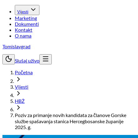
Vijesti
Marketing
Dokumenti
Kontakt
O nama
Tomislavgrad
Slušaj uživo
Početna
Vijesti
HBŽ
Poziv za primanje novih kandidata za članove Gorske
službe spašavanja stanica Hercegbosanske županije
2025. g.