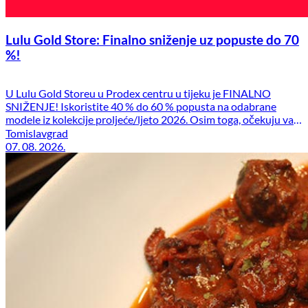
Lulu Gold Store: Finalno sniženje uz popuste do 70
%!
U Lulu Gold Storeu u Prodex centru u tijeku je FINALNO
SNIŽENJE! Iskoristite 40 % do 60 % popusta na odabrane
modele iz kolekcije proljeće/ljeto 2026. Osim toga, očekuju vas
i dodatne pogodnosti: stara kolekcija – 50 % + dodatnih 20 %
Tomislavgrad
popusta stara U.S. Polo Assn. kolekcija – 70 % Posjetite nas u
07. 08. 2026.
Prodex centru […]