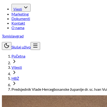
Vijesti
Marketing
Dokumenti
Kontakt
O nama
Tomislavgrad
Slušaj uživo
Početna
Vijesti
HBŽ
Predsjednik Vlade Hercegbosanske županije dr. sc. Ivan V