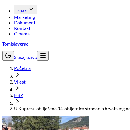
Vijesti
Marketing
Dokumenti
Kontakt
O nama
Tomislavgrad
Slušaj uživo
Početna
Vijesti
HBŽ
U Kupresu obilježena 34. obljetnica stradanja hrvatskog n