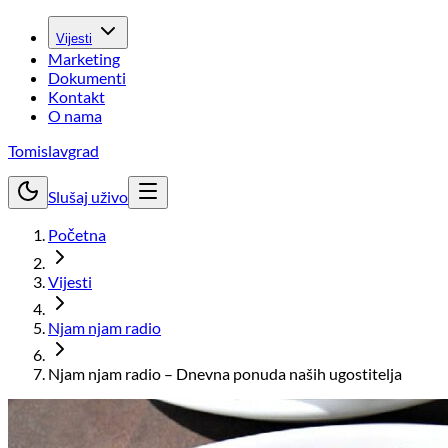
Vijesti
Marketing
Dokumenti
Kontakt
O nama
Tomislavgrad
Slušaj uživo
Početna
Vijesti
Njam njam radio
Njam njam radio – Dnevna ponuda naših ugostitelja