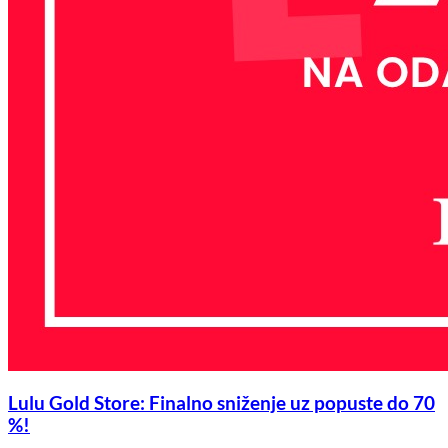
Lulu Gold Store: Finalno sniženje uz popuste do 70
%!