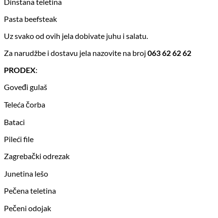
Dinstana teletina
Pasta beefsteak
Uz svako od ovih jela dobivate juhu i salatu.
Za narudžbe i dostavu jela nazovite na broj
063 62 62 62
PRODEX
:
Goveđi gulaš
Teleća čorba
Bataci
Pileći file
Zagrebački odrezak
Junetina lešo
Pečena teletina
Pečeni odojak