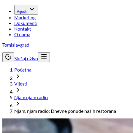
Vijesti
Marketing
Dokumenti
Kontakt
O nama
Tomislavgrad
Slušaj uživo
Početna
Vijesti
Njam njam radio
Njam, njam radio: Dnevne ponude naših restorana