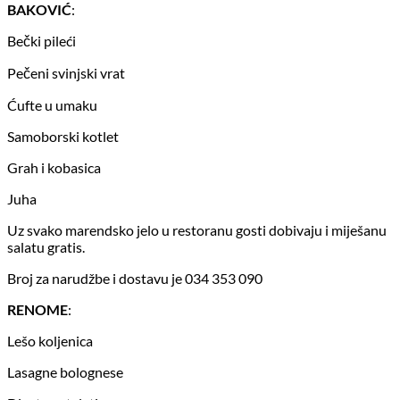
BAKOVIĆ
:
Bečki pileći
Pečeni svinjski vrat
Ćufte u umaku
Samoborski kotlet
Grah i kobasica
Juha
Uz svako marendsko jelo u restoranu gosti dobivaju i miješanu
salatu gratis.
Broj za narudžbe i dostavu je 034 353 090
RENOME
:
Lešo koljenica
Lasagne bolognese