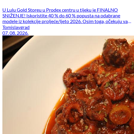
U Lulu Gold Storeu u Prodex centru u tijeku je FINALNO
SNIŽENJE! Iskoristite 40 % do 60 % popusta na odabrane
modele iz kolekcije proljeće/ljeto 2026. Osim toga, očekuju vas
i dodatne pogodnosti: stara kolekcija – 50 % + dodatnih 20 %
Tomislavgrad
popusta stara U.S. Polo Assn. kolekcija – 70 % Posjetite nas u
07. 08. 2026.
Prodex centru […]