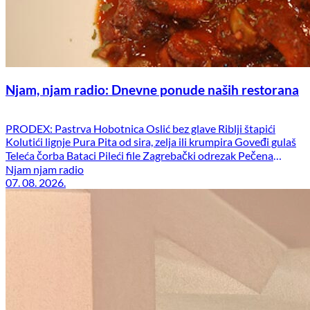
Njam, njam radio: Dnevne ponude naših restorana
PRODEX: Pastrva Hobotnica Oslić bez glave Riblji štapići
Kolutići lignje Pura Pita od sira, zelja ili krumpira Goveđi gulaš
Teleća čorba Bataci Pileći file Zagrebački odrezak Pečena
teletina Junetina lešo Pečeni odojak Piletina u umaku
Njam njam radio
07. 08. 2026.
Svinjetina u umaku Punjena paprika Svi prilozi uz marendska
jela u restoranu su besplatni. BAKOVIĆ: Bečki svinjski
Pastrva Lignje Juneća […]