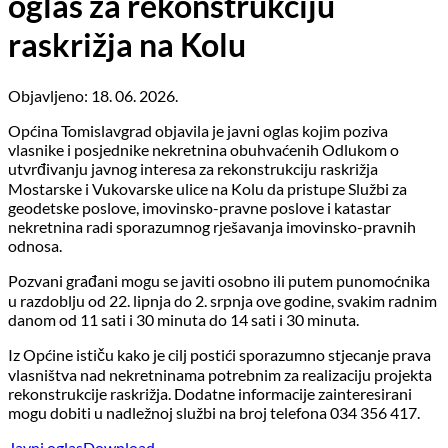
oglas za rekonstrukciju
raskrižja na Kolu
Objavljeno: 18. 06. 2026.
Općina Tomislavgrad objavila je javni oglas kojim poziva
vlasnike i posjednike nekretnina obuhvaćenih Odlukom o
utvrđivanju javnog interesa za rekonstrukciju raskrižja
Mostarske i Vukovarske ulice na Kolu da pristupe Službi za
geodetske poslove, imovinsko-pravne poslove i katastar
nekretnina radi sporazumnog rješavanja imovinsko-pravnih
odnosa.
Pozvani građani mogu se javiti osobno ili putem punomoćnika
u razdoblju od 22. lipnja do 2. srpnja ove godine, svakim radnim
danom od 11 sati i 30 minuta do 14 sati i 30 minuta.
Iz Općine ističu kako je cilj postići sporazumno stjecanje prava
vlasništva nad nekretninama potrebnim za realizaciju projekta
rekonstrukcije raskrižja. Dodatne informacije zainteresirani
mogu dobiti u nadležnoj službi na broj telefona 034 356 417.
Javni oglas
Download