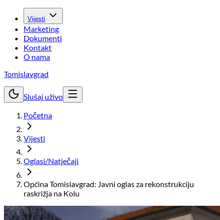
Vijesti
Marketing
Dokumenti
Kontakt
O nama
Tomislavgrad
Slušaj uživo
Početna
Vijesti
Oglasi/Natječaji
Općina Tomislavgrad: Javni oglas za rekonstrukciju
raskrižja na Kolu