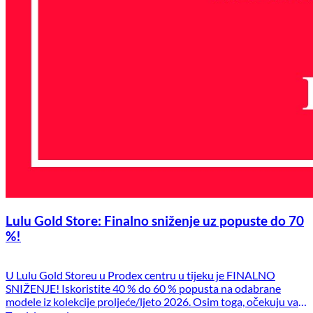
Lulu Gold Store: Finalno sniženje uz popuste do 70
%!
U Lulu Gold Storeu u Prodex centru u tijeku je FINALNO
SNIŽENJE! Iskoristite 40 % do 60 % popusta na odabrane
modele iz kolekcije proljeće/ljeto 2026. Osim toga, očekuju vas