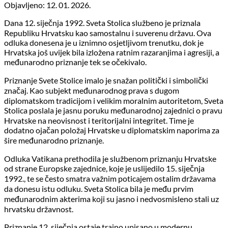
Objavljeno: 12. 01. 2026.
Dana 12. siječnja 1992. Sveta Stolica službeno je priznala
Republiku Hrvatsku kao samostalnu i suverenu državu. Ova
odluka donesena je u iznimno osjetljivom trenutku, dok je
Hrvatska još uvijek bila izložena ratnim razaranjima i agresiji, a
međunarodno priznanje tek se očekivalo.
Priznanje Svete Stolice imalo je snažan politički i simbolički
značaj. Kao subjekt međunarodnog prava s dugom
diplomatskom tradicijom i velikim moralnim autoritetom, Sveta
Stolica poslala je jasnu poruku međunarodnoj zajednici o pravu
Hrvatske na neovisnost i teritorijalni integritet. Time je
dodatno ojačan položaj Hrvatske u diplomatskim naporima za
šire međunarodno priznanje.
Odluka Vatikana prethodila je službenom priznanju Hrvatske
od strane Europske zajednice, koje je uslijedilo 15. siječnja
1992., te se često smatra važnim poticajem ostalim državama
da donesu istu odluku. Sveta Stolica bila je među prvim
međunarodnim akterima koji su jasno i nedvosmisleno stali uz
hrvatsku državnost.
Priznanje 12. siječnja ostaje trajno upisano u modernu