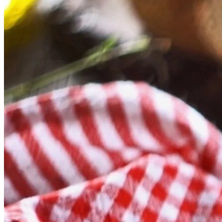
potpisuju Mario Šulina i Ivan Bilandžić. Izvršni producent je
Ivica Šeperić. […]