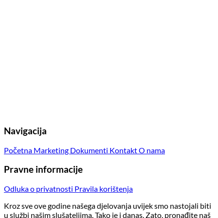
Navigacija
Početna
Marketing
Dokumenti
Kontakt
O nama
Pravne informacije
Odluka o privatnosti
Pravila korištenja
Kroz sve ove godine našega djelovanja uvijek smo nastojali biti
u službi našim slušateljima. Tako je i danas. Zato, pronađite naš