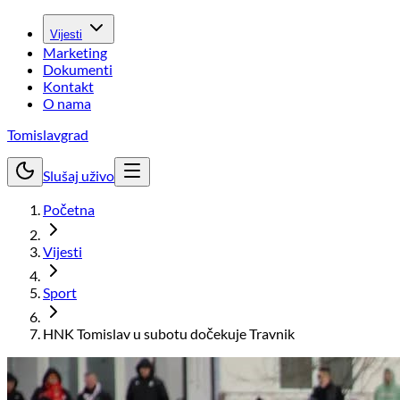
Vijesti
Marketing
Dokumenti
Kontakt
O nama
Tomislavgrad
Slušaj uživo
Početna
Vijesti
Sport
HNK Tomislav u subotu dočekuje Travnik