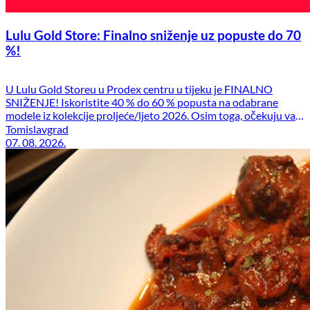
Lulu Gold Store: Finalno sniženje uz popuste do 70
%!
U Lulu Gold Storeu u Prodex centru u tijeku je FINALNO
SNIŽENJE! Iskoristite 40 % do 60 % popusta na odabrane
modele iz kolekcije proljeće/ljeto 2026. Osim toga, očekuju vas
i dodatne pogodnosti: stara kolekcija – 50 % + dodatnih 20 %
Tomislavgrad
popusta stara U.S. Polo Assn. kolekcija – 70 % Posjetite nas u
07. 08. 2026.
Prodex centru […]