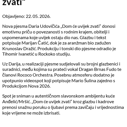
zvati”
Objavljeno: 22. 05. 2026.
Nova pjesma Daria Udovičića „Dom će uvijek zvati“ donosi
emotivnu priču o povezanosti s rodnim krajem, obitelji i
uspomenama koje uvijek ostaju dio nas. Glazbu i tekst
potpisuje Marijan Čatić, dok je za aranžman bio zadužen
Krunoslav Dražić. Produkciju i tonski dio pjesme odradio je
Tihomir Ivanetić u Rockoko studiju.
Uz Darija, u realizaciji pjesme sudjelovali su brojni glazbenici i
suradnici, među kojima su prateći vokal Dragan Brnas Fudo te
članovi Rococo Orchestra. Posebnu atmosferu dodatno je
upotpunio videospot koji potpisuje Mario Šulina zajedno s
Produkcijom Nova 2026.
Spot je sniman u autentičnom slavonskom ambijentu kuće
Anđelić/Mršić. „Dom će uvijek zvati“ kroz glazbu i kadrove
prenosi snažnu poruku o ljubavi prema zavičaju i vrijednostima
koje vrijeme ne može izbrisati.