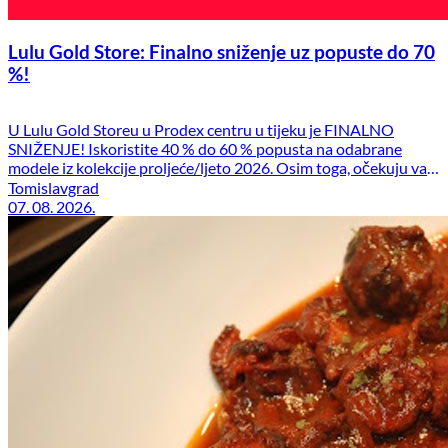
Lulu Gold Store: Finalno sniženje uz popuste do 70
%!
U Lulu Gold Storeu u Prodex centru u tijeku je FINALNO
SNIŽENJE! Iskoristite 40 % do 60 % popusta na odabrane
modele iz kolekcije proljeće/ljeto 2026. Osim toga, očekuju vas
i dodatne pogodnosti: stara kolekcija – 50 % + dodatnih 20 %
Tomislavgrad
popusta stara U.S. Polo Assn. kolekcija – 70 % Posjetite nas u
07. 08. 2026.
Prodex centru […]