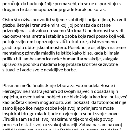
poručuje da budu nježnije prema sebi, da se ne uspoređuju s
drugima te da samopouzdanje grade korak po korak.
Osim što uživa provoditi vrijeme s obitelji i prijateljima, Iva voli
glazbu, šetnje i trenutke mira koji joj pomažu da ostane
prizemljena i zahvalna na svemu što ima. U budućnosti se vidi
kao ostvarena, sretna i stabilna osoba koja radi posao koji voli,
putuje svijetom i upoznaje različite kulture, a istovremeno
gradi toplu obiteljsku atmosferu. Posebno je osjetljiva na teme
mentalnog zdravlja mladih te ističe kako bi se, kada bi imala
priliku biti ambasadorica neke humanitarne akcije, zalagala
upravo za podršku mladima koji prolaze kroz teške životne
situacije i vode svoje nevidljive borbe.
Plasman među finalistkinje Izbora za Fotomodela Bosne i
Hercegovine smatra jednim od svojih najvećih dosadašnjih
uspjeha, a eventualnu pobjedu ne bi doživjela kao kraj puta, već
kao početak novih mogućnosti. Želi pokazati da fotomodel nije
samo lijepo lice, nego osoba koja svojim primjerom može
inspirirati druge mlade ljude da vjeruju u sebe i svoje snove.
„Trudila sam se dati svoj maksimum tijekom cijelog ovog
procesa i ostati svoja u svakoj situaciji. Zahvalna sam na ovoj
prilici i vjerujem u sebe, ali i u Božju volju u svemu što dolazi“,