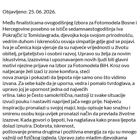
Objavljeno: 25. 06. 2026.
Među finalisticama ovogodišnjeg Izbora za Fotomodela Bosne i
Hercegovine posebno se ističe sedamnaestogodišnja Iva
Pokrajčić iz Tomislavgrada, djevojka koja svojom prirodnošću,
vedrim duhom i iskrenošću osvaja simpatije gdje god se pojavi.
Iva je učenica koja vjeruje da su najveće vrijednosti u životu
obitelj, prijateljstvo i osobni razvoj. Upravo su želja za novim
iskustvima, izazovima i upoznavanjem novih ljudi bili glavni
motivi njezine prijave na Izbor za Fotomodela BiH. Kroz ovo
natjecanje želi izaći iz zone komfora, steći
nova znanja i pokazati da ljepota nije samo ono što vidimo
izvana. Za sebe kaže da je uporna, vedra i pomalo tvrdoglava, a
upravo joj je upornost jedna od najvećih
vrlina. Iako je često samokritična, nastoji iz svake situacije
izvući pouku i nastaviti naprijed jača nego prije. Najveću
inspiraciju pronalazi u svojoj majci, koju opisuje kao snažnu i
smirenu osobu koja uvijek pronalazi način da prevlada životne
izazove. Kada govori o ljepoti, Iva naglašava kako prava ljepota
dolazi iznutra. Dobrota, iskrenost,
poštovanje prema drugima i pozitivna energija za nju su mnogo
važniji od fizičkog izgleda. Upravo zato mladim djevojkama