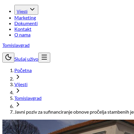
Vijesti
Marketing
Dokumenti
Kontakt
O nama
Tomislavgrad
Slušaj uživo
Početna
Vijesti
Tomislavgrad
Javni poziv za sufinanciranje obnove pročelja stambenih j