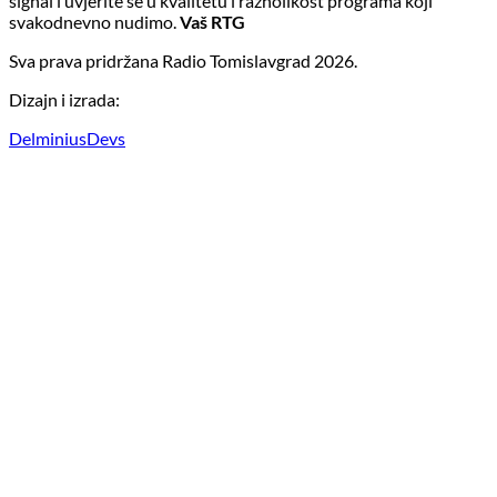
signal i uvjerite se u kvalitetu i raznolikost programa koji
svakodnevno nudimo.
Vaš RTG
Sva prava pridržana Radio Tomislavgrad 2026.
Dizajn i izrada:
DelminiusDevs