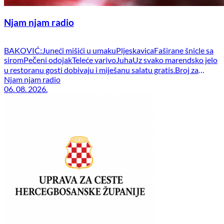
Njam njam radio
BAKOVIĆ:Juneći mišići u umakuPljeskavicaFaširane šnicle sa
siromPečeni odojakTeleće varivoJuhaUz svako marendsko jelo
u restoranu gosti dobivaju i miješanu salatu gratis.Broj za
narudžbe i dostavu je 034 353 090. PRODEX:Goveđi
Njam njam radio
06. 08. 2026.
gulašTeleća čorbaBataciPileći fileZagrebački odrezakPečena
teletinaJunetina lešoPunjena paprikaPečeni odojakSvinjetina
u umakuRoštiljPiletina u umakuBurekŠpageti bolognesseSvi
prilozi uz marendska jela u restorani su besplatni.
RENOME:OssobucoSvinjski kotlet u umakuTeleći mišićiPileća
[…]