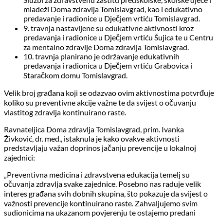
mladeži Doma zdravlja Tomislavgrad, kao i edukativno
predavanje i radionice u Dječjem vrtiću Tomislavgrad.
9. travnja nastavljene su edukativne aktivnosti kroz
predavanja i radionice u Dječjem vrtiću Šujica te u Centru
za mentalno zdravlje Doma zdravlja Tomislavgrad.
10. travnja planirano je održavanje edukativnih
predavanja i radionica u Dječjem vrtiću Grabovica i
Staračkom domu Tomislavgrad.
Velik broj građana koji se odazvao ovim aktivnostima potvrđuje
koliko su preventivne akcije važne te da svijest o očuvanju
vlastitog zdravlja kontinuirano raste.
Ravnateljica Doma zdravlja Tomislavgrad, prim. Ivanka
Živković, dr. med., istaknula je kako ovakve aktivnosti
predstavljaju važan doprinos jačanju prevencije u lokalnoj
zajednici:
„Preventivna medicina i zdravstvena edukacija temelj su
očuvanja zdravlja svake zajednice. Posebno nas raduje velik
interes građana svih dobnih skupina, što pokazuje da svijest o
važnosti prevencije kontinuirano raste. Zahvaljujemo svim
sudionicima na ukazanom povjerenju te ostajemo predani