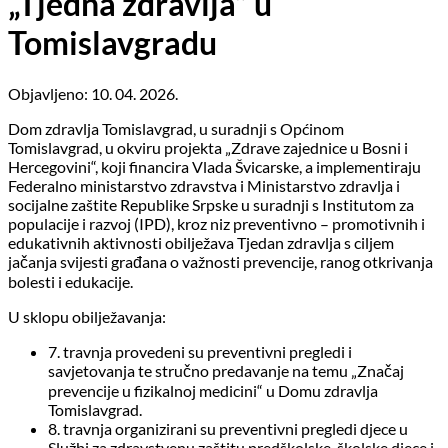
„Tjedna zdravlja“ u
Tomislavgradu
Objavljeno: 10. 04. 2026.
Dom zdravlja Tomislavgrad, u suradnji s Općinom
Tomislavgrad, u okviru projekta „Zdrave zajednice u Bosni i
Hercegovini“, koji financira Vlada Švicarske, a implementiraju
Federalno ministarstvo zdravstva i Ministarstvo zdravlja i
socijalne zaštite Republike Srpske u suradnji s Institutom za
populacije i razvoj (IPD), kroz niz preventivno – promotivnih i
edukativnih aktivnosti obilježava Tjedan zdravlja s ciljem
jačanja svijesti građana o važnosti prevencije, ranog otkrivanja
bolesti i edukacije.
U sklopu obilježavanja:
7. travnja provedeni su preventivni pregledi i
savjetovanja te stručno predavanje na temu „Značaj
prevencije u fizikalnoj medicini“ u Domu zdravlja
Tomislavgrad.
8. travnja organizirani su preventivni pregledi djece u
Službi za zdravstvenu zaštitu predškolske, školske djece i