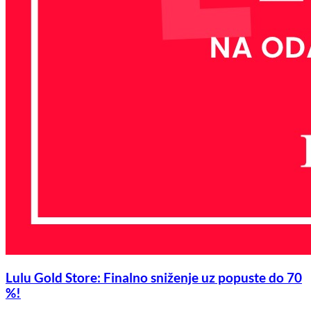
Lulu Gold Store: Finalno sniženje uz popuste do 70
%!