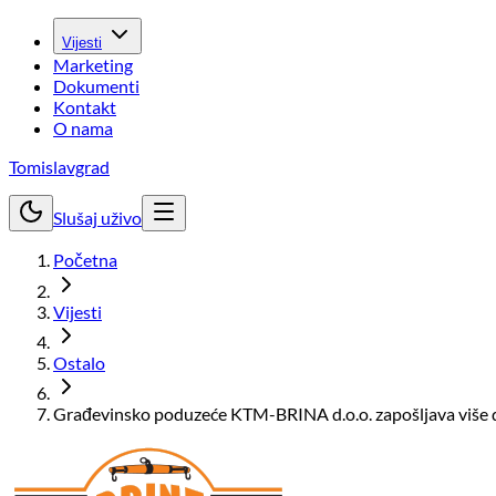
Vijesti
Marketing
Dokumenti
Kontakt
O nama
Tomislavgrad
Slušaj uživo
Početna
Vijesti
Ostalo
Građevinsko poduzeće KTM-BRINA d.o.o. zapošljava više d