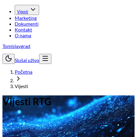
Vijesti
Marketing
Dokumenti
Kontakt
O nama
Tomislavgrad
Slušaj uživo
Početna
Vijesti
Vijesti RTG