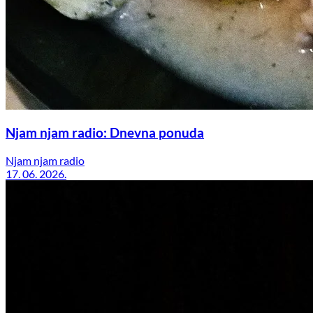
Njam njam radio: Dnevna ponuda
Njam njam radio
17. 06. 2026.