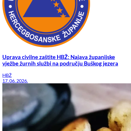
Uprava civilne zaštite HBŽ: Najava županijske
vježbe žurnih službi na području Buškog jezera
HBŽ
17. 06. 2026.