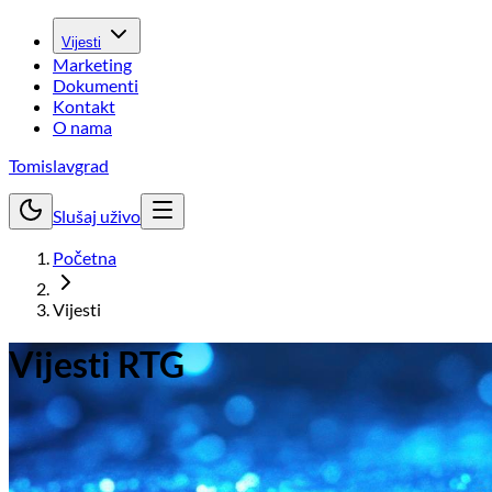
Vijesti
Marketing
Dokumenti
Kontakt
O nama
Tomislavgrad
Slušaj uživo
Početna
Vijesti
Vijesti RTG