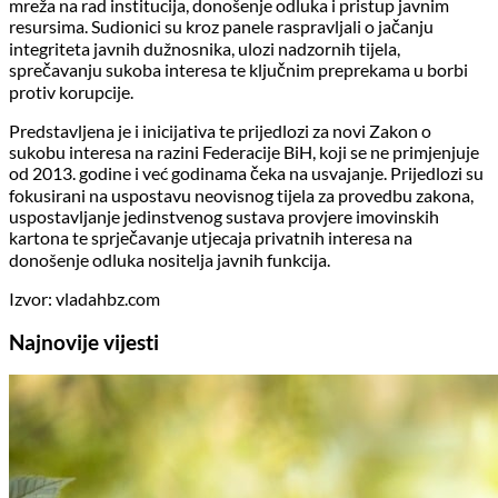
mreža na rad institucija, donošenje odluka i pristup javnim
resursima. Sudionici su kroz panele raspravljali o jačanju
integriteta javnih dužnosnika, ulozi nadzornih tijela,
sprečavanju sukoba interesa te ključnim preprekama u borbi
protiv korupcije.
Predstavljena je i inicijativa te prijedlozi za novi Zakon o
sukobu interesa na razini Federacije BiH, koji se ne primjenjuje
od 2013. godine i već godinama čeka na usvajanje. Prijedlozi su
fokusirani na uspostavu neovisnog tijela za provedbu zakona,
uspostavljanje jedinstvenog sustava provjere imovinskih
kartona te sprječavanje utjecaja privatnih interesa na
donošenje odluka nositelja javnih funkcija.
Izvor: vladahbz.com
Najnovije vijesti