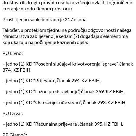
društava ili drugih pravnih osoba u vršenju ovlasti i ograničeno
kretanje na određenom prostoru).
Prošli tjedan sankcionirano je 217 osoba.
Također, u proteklom tjednu na području odgovornosti našega
Ministarstva zabilježeno je sedam (7) događaja s elementima
koji ukazuju na počinjenje kaznenih djela:
PU Livno:
– jedno (1) KD “Posebni slučajevi krivotvorenja isprave”, članak
374. KZ FBiH,
– jedno (1) KD “Prijevara”, članak 294. KZ FBIH,
– jedno (1) KD “Lažno predstavljanje”, članak 369. KZ FBiH,
– jedno (1) KD “Oštećenje tuđe stvari”, članak 293. KZ FBiH,
PU Drvar:
– jedno (1) KD “Računalna prijevara”, članak 395. KZ FBiH,
PP Glamoč: