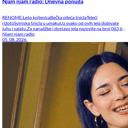
Njam njam radio: Dnevna ponuda
RENOME:Lešo koljenicaBečka pileća šniclaTeleći
rižotoSvinjska šnicla u umakuUz svako od ovih jela dobivate
juhu i salatu.Za narudžbe i dostavu jela nazovite na broj 063 62
62 62. PRODEX:Goveđi gulašTeleća čorbaBataciPileći
Njam njam radio
05. 08. 2026.
fileZagrebački odrezakJunetina lešoPečena teletinaPečeni
odojakPiletina u umakuSvinjetina u umakuŠpageti
bologneseRoštiljPunjena paprikaSvi prilozi uz marendska jela u
restorani su besplatni. BAKOVIĆ:Piletina u umaku od
šampinjonaPečeni svinjski […]