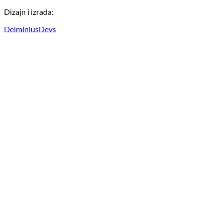
Dizajn i izrada:
DelminiusDevs