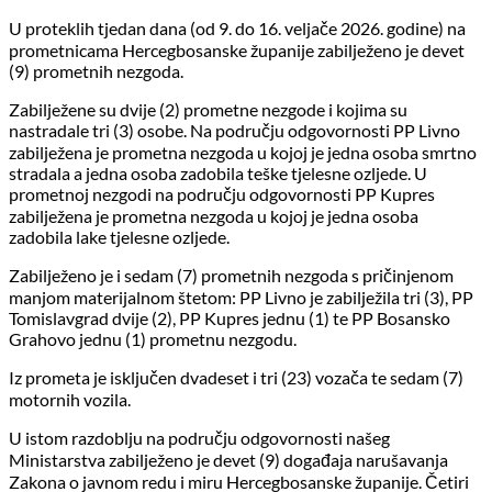
U proteklih tjedan dana (od 9. do 16. veljače 2026. godine) na
prometnicama Hercegbosanske županije zabilježeno je devet
(9) prometnih nezgoda.
Zabilježene su dvije (2) prometne nezgode i kojima su
nastradale tri (3) osobe. Na području odgovornosti PP Livno
zabilježena je prometna nezgoda u kojoj je jedna osoba smrtno
stradala a jedna osoba zadobila teške tjelesne ozljede. U
prometnoj nezgodi na području odgovornosti PP Kupres
zabilježena je prometna nezgoda u kojoj je jedna osoba
zadobila lake tjelesne ozljede.
Zabilježeno je i sedam (7) prometnih nezgoda s pričinjenom
manjom materijalnom štetom: PP Livno je zabilježila tri (3), PP
Tomislavgrad dvije (2), PP Kupres jednu (1) te PP Bosansko
Grahovo jednu (1) prometnu nezgodu.
Iz prometa je isključen dvadeset i tri (23) vozača te sedam (7)
motornih vozila.
U istom razdoblju na području odgovornosti našeg
Ministarstva zabilježeno je devet (9) događaja narušavanja
Zakona o javnom redu i miru Hercegbosanske županije. Četiri