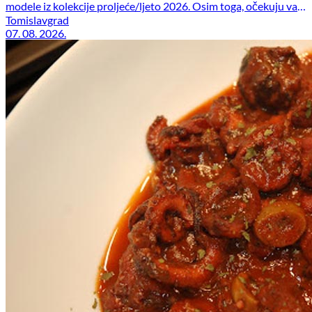
modele iz kolekcije proljeće/ljeto 2026. Osim toga, očekuju vas
i dodatne pogodnosti: stara kolekcija – 50 % + dodatnih 20 %
Tomislavgrad
popusta stara U.S. Polo Assn. kolekcija – 70 % Posjetite nas u
07. 08. 2026.
Prodex centru […]