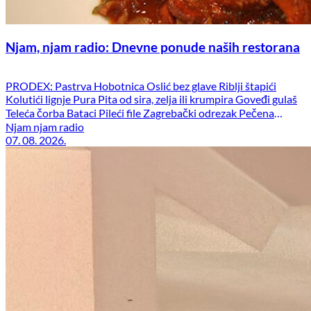
Njam, njam radio: Dnevne ponude naših restorana
PRODEX: Pastrva Hobotnica Oslić bez glave Riblji štapići
Kolutići lignje Pura Pita od sira, zelja ili krumpira Goveđi gulaš
Teleća čorba Bataci Pileći file Zagrebački odrezak Pečena
teletina Junetina lešo Pečeni odojak Piletina u umaku
Njam njam radio
07. 08. 2026.
Svinjetina u umaku Punjena paprika Svi prilozi uz marendska
jela u restoranu su besplatni. BAKOVIĆ: Bečki svinjski
Pastrva Lignje Juneća […]