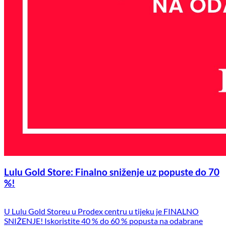
Lulu Gold Store: Finalno sniženje uz popuste do 70
%!
U Lulu Gold Storeu u Prodex centru u tijeku je FINALNO
SNIŽENJE! Iskoristite 40 % do 60 % popusta na odabrane