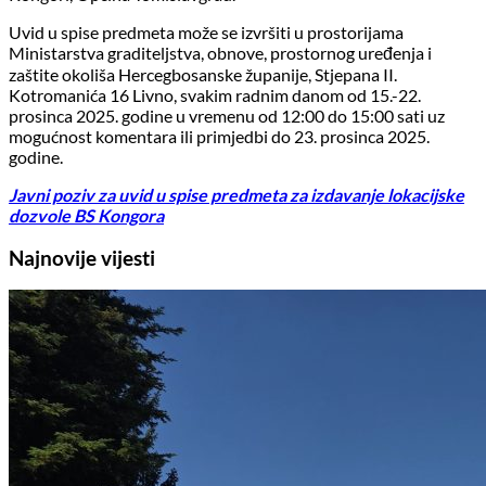
Uvid u spise predmeta može se izvršiti u prostorijama
Ministarstva graditeljstva, obnove, prostornog uređenja i
zaštite okoliša Hercegbosanske županije, Stjepana II.
Kotromanića 16 Livno, svakim radnim danom od 15.-22.
prosinca 2025. godine u vremenu od 12:00 do 15:00 sati uz
mogućnost komentara ili primjedbi do 23. prosinca 2025.
godine.
Javni poziv za uvid u spise predmeta za izdavanje lokacijske
dozvole BS Kongora
Najnovije vijesti