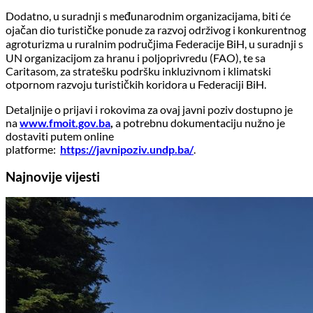
Dodatno, u suradnji s međunarodnim organizacijama, biti će
ojačan dio turističke ponude za razvoj održivog i konkurentnog
agroturizma u ruralnim područjima Federacije BiH, u suradnji s
UN organizacijom za hranu i poljoprivredu (FAO), te sa
Caritasom, za stratešku podršku inkluzivnom i klimatski
otpornom razvoju turističkih koridora u Federaciji BiH.
Detaljnije o prijavi i rokovima za ovaj javni poziv dostupno je
na
www.fmoit.gov.ba
,
a potrebnu dokumentaciju nužno je
dostaviti putem online
platforme:
https://javnipoziv.undp.ba/
.
Najnovije vijesti