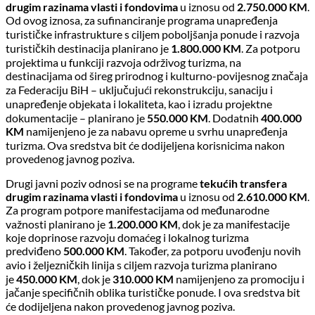
drugim razinama vlasti i fondovima
u iznosu od
2.750.000 KM
.
Od ovog iznosa, za sufinanciranje programa unapređenja
turističke infrastrukture s ciljem poboljšanja ponude i razvoja
turističkih destinacija planirano je
1.800.000 KM
. Za potporu
projektima u funkciji razvoja održivog turizma, na
destinacijama od šireg prirodnog i kulturno-povijesnog značaja
za Federaciju BiH – uključujući rekonstrukciju, sanaciju i
unapređenje objekata i lokaliteta, kao i izradu projektne
dokumentacije – planirano je
550.000 KM
. Dodatnih
400.000
KM
namijenjeno je za nabavu opreme u svrhu unapređenja
turizma. Ova sredstva bit će dodijeljena korisnicima nakon
provedenog javnog poziva.
Drugi javni poziv odnosi se na programe
tekućih transfera
drugim razinama vlasti i fondovima
u iznosu od
2.610.000 KM
.
Za program potpore manifestacijama od međunarodne
važnosti planirano je
1.200.000 KM
, dok je za manifestacije
koje doprinose razvoju domaćeg i lokalnog turizma
predviđeno
500.000 KM
. Također, za potporu uvođenju novih
avio i željezničkih linija s ciljem razvoja turizma planirano
je
450.000 KM
, dok je
310.000 KM
namijenjeno za promociju i
jačanje specifičnih oblika turističke ponude. I ova sredstva bit
će dodijeljena nakon provedenog javnog poziva.