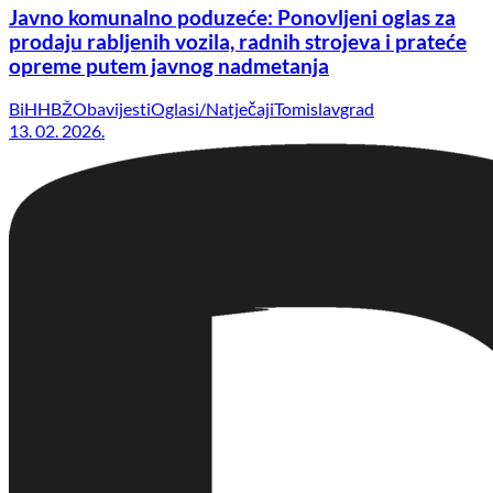
Javno komunalno poduzeće: Ponovljeni oglas za
prodaju rabljenih vozila, radnih strojeva i prateće
opreme putem javnog nadmetanja
BiH
HBŽ
Obavijesti
Oglasi/Natječaji
Tomislavgrad
13. 02. 2026.