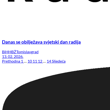
Danas se obilježava svjetski dan radija
BiH
HBŽ
Tomislavgrad
13. 02. 2026.
Prethodna
1
…
10
11
12
…
14
Sljedeća