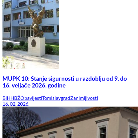
MUPK 10: Stanje sigurnosti u razdoblju od 9. do
16. veljače 2026. godine
BiH
HBŽ
Obavijesti
Tomislavgrad
Zanimljivosti
16. 02. 2026.