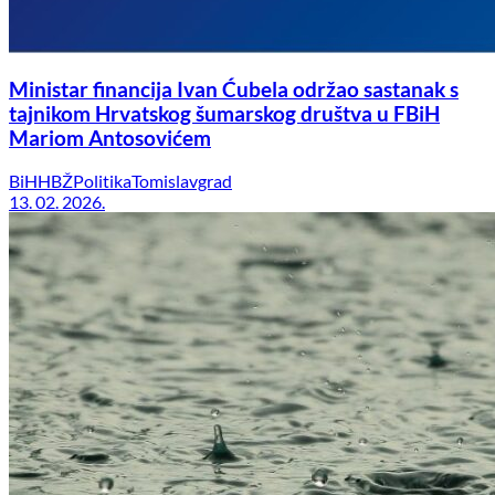
Ministar financija Ivan Ćubela održao sastanak s
tajnikom Hrvatskog šumarskog društva u FBiH
Mariom Antosovićem
BiH
HBŽ
Politika
Tomislavgrad
13. 02. 2026.