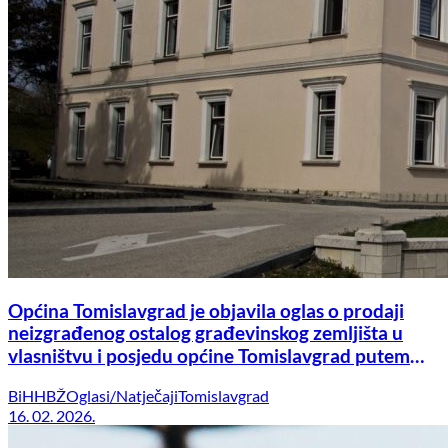
Općina Tomislavgrad je objavila oglas o prodaji
neizgrađenog ostalog građevinskog zemljišta u
vlasništvu i posjedu općine Tomislavgrad putem
javnog nadmetanja – licitacije
BiH
HBŽ
Oglasi/Natječaji
Tomislavgrad
16. 02. 2026.