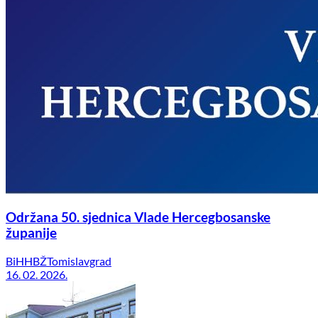
Održana 50. sjednica Vlade Hercegbosanske
županije
BiH
HBŽ
Tomislavgrad
16. 02. 2026.