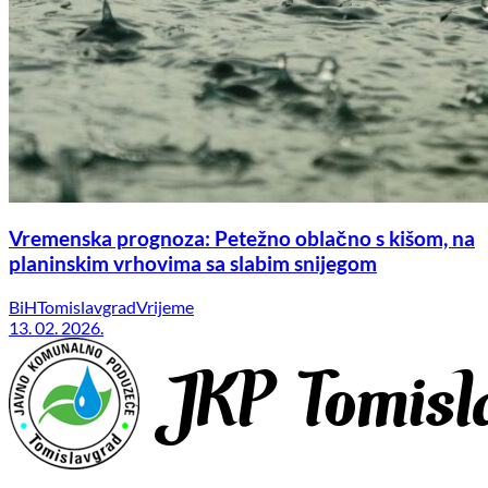
Vremenska prognoza: Petežno oblačno s kišom, na
planinskim vrhovima sa slabim snijegom
BiH
Tomislavgrad
Vrijeme
13. 02. 2026.