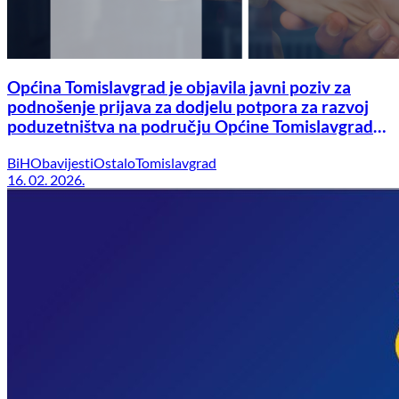
Općina Tomislavgrad je objavila javni poziv za
podnošenje prijava za dodjelu potpora za razvoj
poduzetništva na području Općine Tomislavgrad
za 2026. godinu
BiH
Obavijesti
Ostalo
Tomislavgrad
16. 02. 2026.