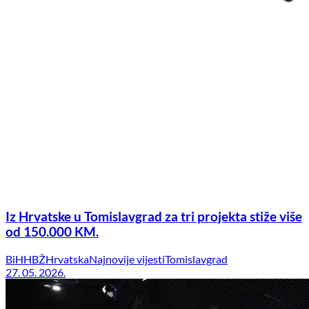
Iz Hrvatske u Tomislavgrad za tri projekta stiže više
od 150.000 KM.
BiH
HBŽ
Hrvatska
Najnovije vijesti
Tomislavgrad
27. 05. 2026.