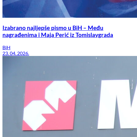
Izabrano najljepše pismo u BiH – Među
nagrađenima i Maja Perić iz Tomislavgrada
BiH
23. 04. 2026.