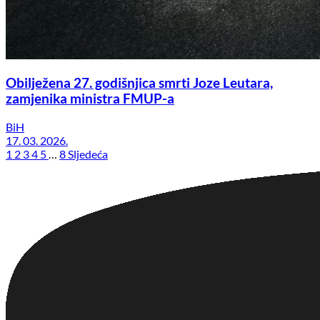
Obilježena 27. godišnjica smrti Joze Leutara,
zamjenika ministra FMUP-a
BiH
17. 03. 2026.
1
2
3
4
5
…
8
Sljedeća