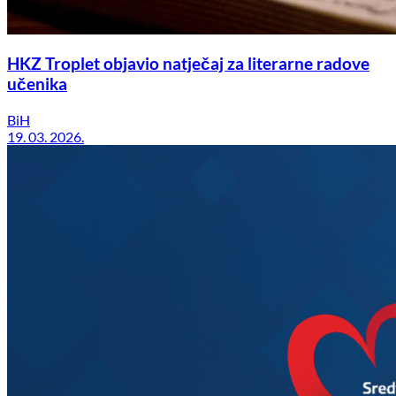
HKZ Troplet objavio natječaj za literarne radove
učenika
BiH
19. 03. 2026.