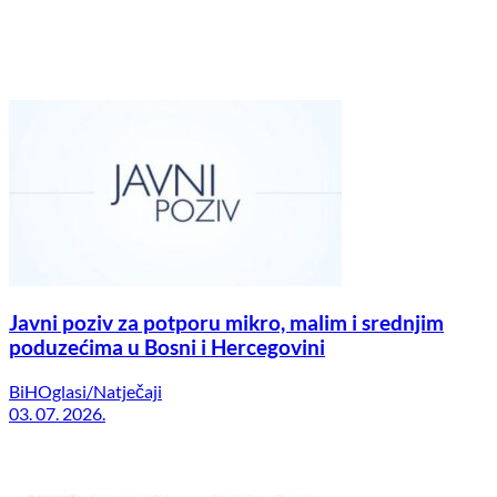
Javni poziv za potporu mikro, malim i srednjim
poduzećima u Bosni i Hercegovini
BiH
Oglasi/Natječaji
03. 07. 2026.