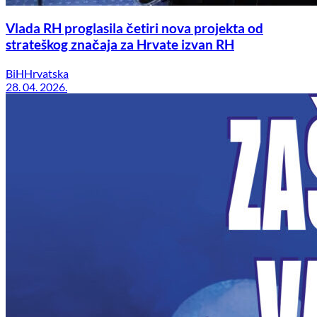
Vlada RH proglasila četiri nova projekta od
strateškog značaja za Hrvate izvan RH
BiH
Hrvatska
28. 04. 2026.