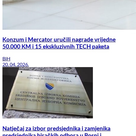
Konzum i Mercator uručili nagrade vrijedne
50.000 KM i 15 ekskluzivnih TECH paketa
BiH
20. 04. 2026.
Natječaj za izbor predsjednika i zamjenika
predsjednika biračkih odbora u Bosni i