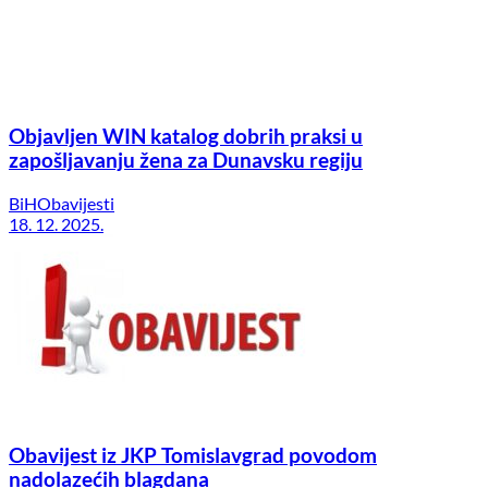
Objavljen WIN katalog dobrih praksi u
zapošljavanju žena za Dunavsku regiju
BiH
Obavijesti
18. 12. 2025.
Obavijest iz JKP Tomislavgrad povodom
nadolazećih blagdana