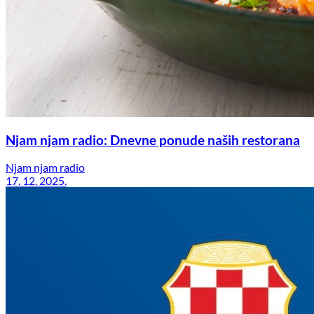
Njam njam radio: Dnevne ponude naših restorana
Njam njam radio
17. 12. 2025.