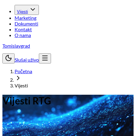
Vijesti
Marketing
Dokumenti
Kontakt
O nama
Tomislavgrad
Slušaj uživo
Početna
Vijesti
Vijesti RTG