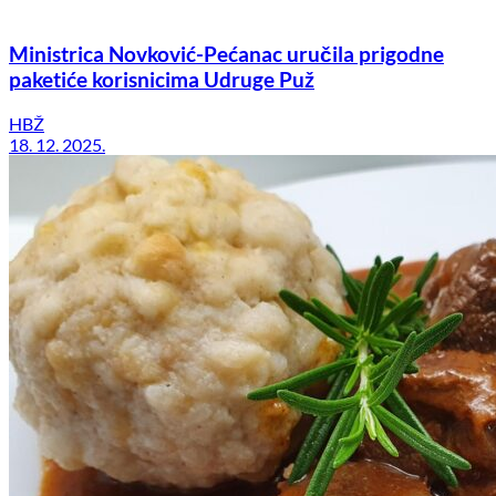
Ministrica Novković-Pećanac uručila prigodne
paketiće korisnicima Udruge Puž
HBŽ
18. 12. 2025.