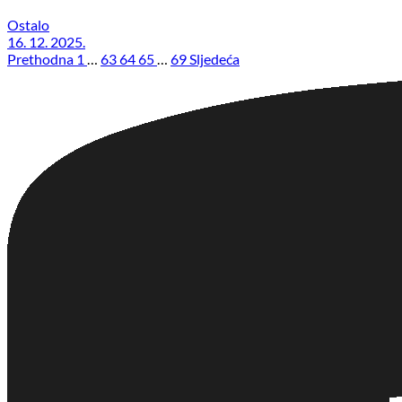
Ostalo
16. 12. 2025.
Prethodna
1
…
63
64
65
…
69
Sljedeća