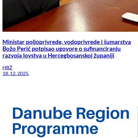
Ministar poljoprivrede, vodoprivrede i šumarstva
Božo Perić potpisao ugovore o sufinanciranju
razvoja lovstva u Hercegbosanskoj županiji
HBŽ
18. 12. 2025.