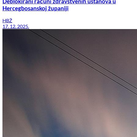
Deblokirani računi zdravstvenih ustanova u
Hercegbosanskoj županiji
HBŽ
17. 12. 2025.